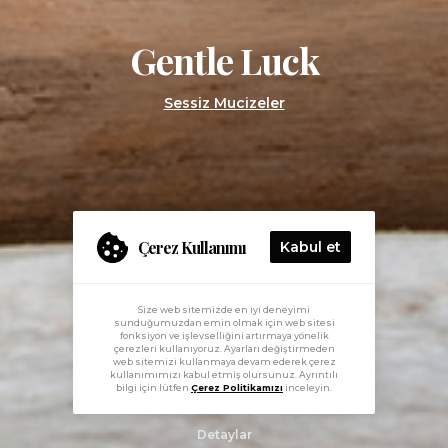
Gentle Luck
Sessiz Mucizeler
Çerez Kullanımı
Kabul et
Size web sitemizde en iyi deneyimi
sunduğumuzdan emin olmak için web sitesi
fonksiyon ve işlevselliğini artırmaya yönelik
çerezleri kullanıyoruz. Ayarları değiştirmeden
web sitemizi kullanmaya devam ederek çerez
kullanımımızı kabul etmiş olursunuz. Ayrıntılı
bilgi için lütfen
Çerez Politikamızı
inceleyin.
Detaylar