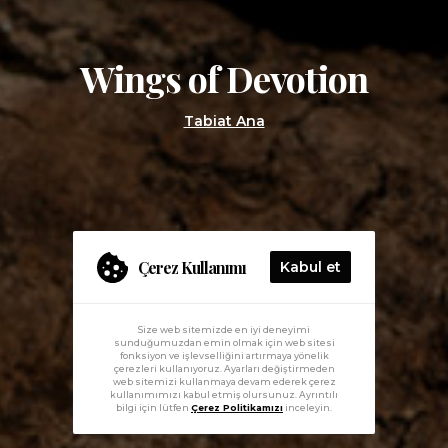
Wings of Devotion
Tabiat Ana
Çerez Kullanımı
Kabul et
Size web sitemizde en iyi deneyimi
sunduğumuzdan emin olmak için web sitesi
fonksiyon ve işlevselliğini artırmaya yönelik
çerezleri kullanıyoruz. Ayarları değiştirmeden
web sitemizi kullanmaya devam ederek çerez
kullanımımızı kabul etmiş olursunuz. Ayrıntılı
bilgi için lütfen
Çerez Politikamızı
inceleyin.