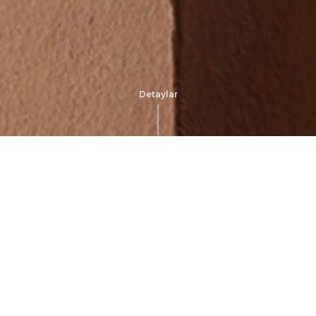
Detaylar
Ga
Altın, g
saati.