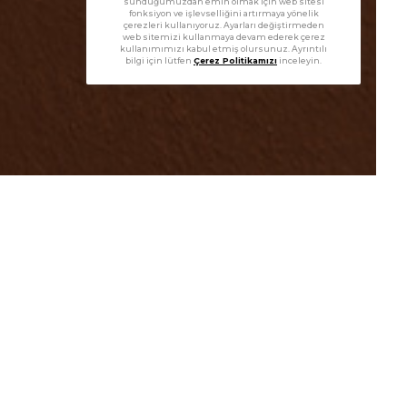
sunduğumuzdan emin olmak için web sitesi
fonksiyon ve işlevselliğini artırmaya yönelik
çerezleri kullanıyoruz. Ayarları değiştirmeden
web sitemizi kullanmaya devam ederek çerez
kullanımımızı kabul etmiş olursunuz. Ayrıntılı
bilgi için lütfen
Çerez Politikamızı
inceleyin.
zella
ümüş, pırlantalı ve cam içine ceylan figürü işlenmiş kol