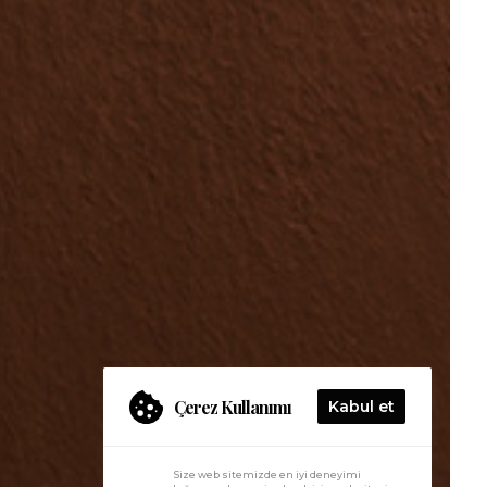
Çerez Kullanımı
Kabul et
Size web sitemizde en iyi deneyimi