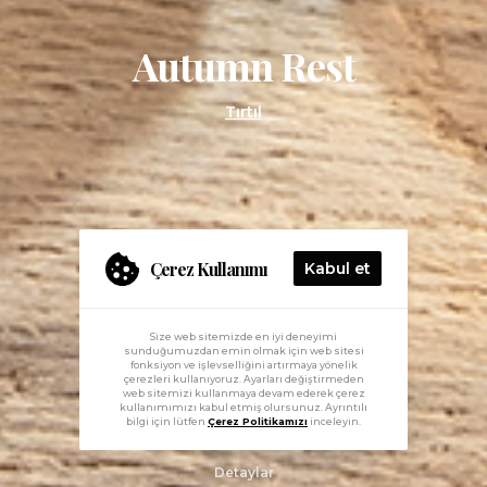
Autumn Rest
Tırtıl
Çerez Kullanımı
Kabul et
Size web sitemizde en iyi deneyimi
sunduğumuzdan emin olmak için web sitesi
fonksiyon ve işlevselliğini artırmaya yönelik
çerezleri kullanıyoruz. Ayarları değiştirmeden
web sitemizi kullanmaya devam ederek çerez
kullanımımızı kabul etmiş olursunuz. Ayrıntılı
bilgi için lütfen
Çerez Politikamızı
inceleyin.
Detaylar