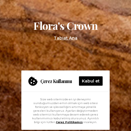
Flora's Crown
Tabiat Ana
Çerez Kullanımı
Kabul et
Size web sitemizde en iyi deneyimi
sunduğumuzdan emin olmak için web sitesi
fonksiyon ve işlevselliğini artırmaya yönelik
çerezleri kullanıyoruz. Ayarları değiştirmeden
web sitemizi kullanmaya devam ederek çerez
kullanımımızı kabul etmiş olursunuz. Ayrıntılı
bilgi için lütfen
Çerez Politikamızı
inceleyin.