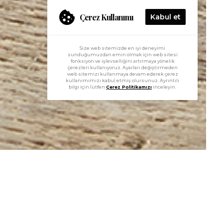
Çerez Kullanımı
Kabul et
Size web sitemizde en iyi deneyimi
sunduğumuzdan emin olmak için web sitesi
fonksiyon ve işlevselliğini artırmaya yönelik
çerezleri kullanıyoruz. Ayarları değiştirmeden
web sitemizi kullanmaya devam ederek çerez
kullanımımızı kabul etmiş olursunuz. Ayrıntılı
bilgi için lütfen
Çerez Politikamızı
inceleyin.
ght Garden