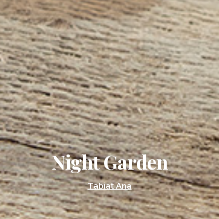
Night Garden
Tabiat Ana