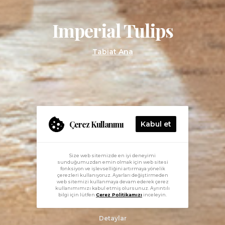
Imperial Tulips
Tabiat Ana
Çerez Kullanımı
Kabul et
Size web sitemizde en iyi deneyimi
sunduğumuzdan emin olmak için web sitesi
fonksiyon ve işlevselliğini artırmaya yönelik
çerezleri kullanıyoruz. Ayarları değiştirmeden
web sitemizi kullanmaya devam ederek çerez
kullanımımızı kabul etmiş olursunuz. Ayrıntılı
bilgi için lütfen
Çerez Politikamızı
inceleyin.
Detaylar